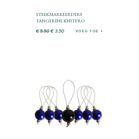
STEEKMARKEERDERS
TANGERINE KNITPRO
€
5
.
50
€
3
.
50
VOEG TOE