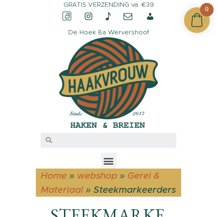
GRATIS VERZENDING va. €39
0
De Hoek 8a Wervershoof
CONTACT &
OPENINGSTIJDEN
OVER HAAKVROUW
MIJN ACCOUNT
Home
»
webshop
»
Gerei &
Materiaal
»
Steekmarkeerders
STEEKMARKE