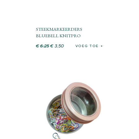
STEEKMARKEERDERS
BLUEBELL KNITPRO
€
6
.
25
€
3
.
50
VOEG TOE