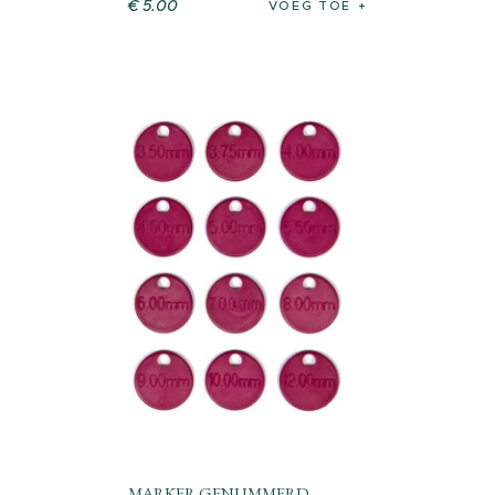
€
5
.
00
VOEG TOE
MARKER GENUMMERD