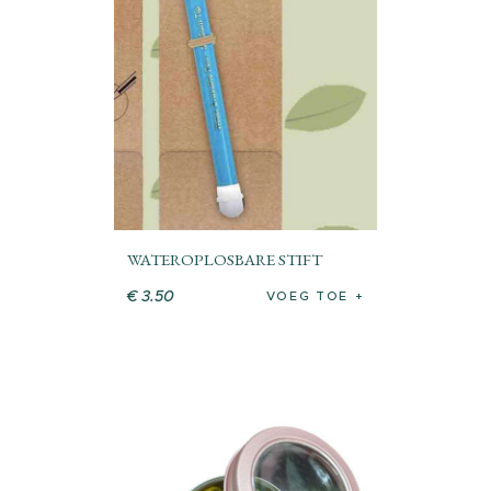
WATEROPLOSBARE STIFT
€
3
.
50
VOEG TOE