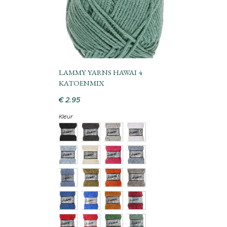
LAMMY YARNS HAWAI 4
KATOENMIX
€
2
.
95
Kleur