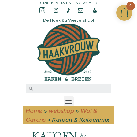
GRATIS VERZENDING va. €39
0
De Hoek 8a Wervershoof
CONTACT &
OPENINGSTIJDEN
OVER HAAKVROUW
MIJN ACCOUNT
Home
»
webshop
»
Wol &
Garens
»
Katoen & Katoenmix
KATOEN &