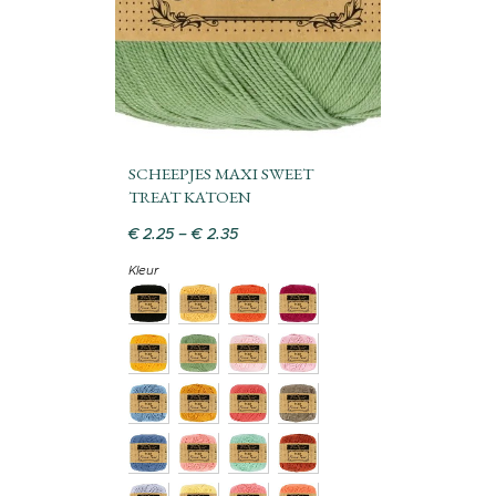
SCHEEPJES MAXI SWEET
TREAT KATOEN
€
2
.
25
–
€
2
.
35
Kleur