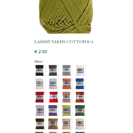
LAMMY YARNS COTTON 8/4
€
2
.
50
Kleur