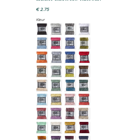
€
2
.
75
Kleur