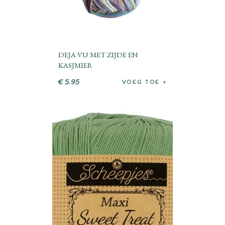
DEJA VU MET ZIJDE EN
KASJMIER
€
5
.
95
VOEG TOE