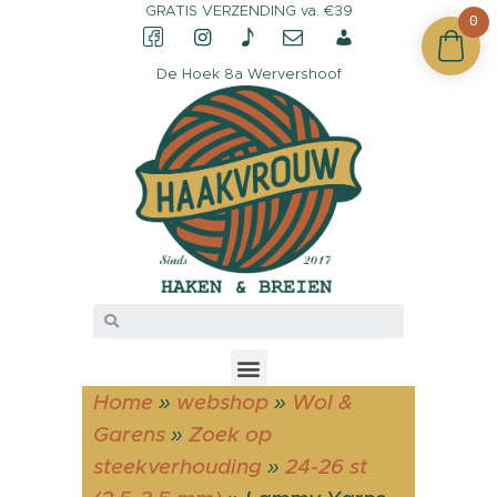
GRATIS VERZENDING va. €39
0
De Hoek 8a Wervershoof
CONTACT &
OPENINGSTIJDEN
OVER HAAKVROUW
MIJN ACCOUNT
Home
»
webshop
»
Wol &
Garens
»
Zoek op
steekverhouding
»
24-26 st