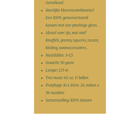
Gemêleerd
Heerlijke kleurencombinaties!
Een 100% gemerceriseerd
katoen met een prachtige glans.
Ideaal voor: tja, wat niet?
Knuffels, granny squares, tassen,
kleding, woonaccessoires…
Naalddikte: 3-3,5
Gewicht: 50 gram
Lengte: 125 m
Trui maat 40: ca. 11 bollen
Proeflapje 10 x 10cm: 26 steken x
36 naalden
Samenstelling: 100% Katoen