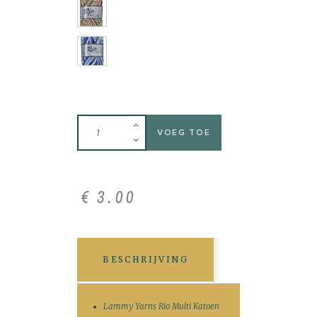
VOEG TOE
€
3
.
00
BESCHRIJVING
Lammy Yarns Rio Multi Katoen