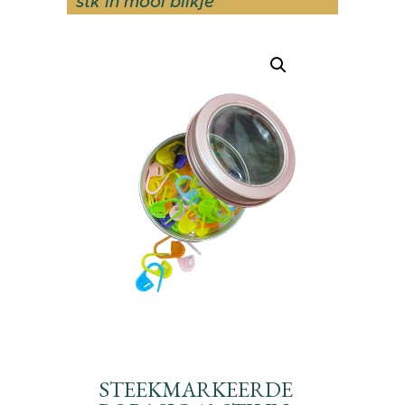
stk in mooi blikje
STEEKMARKEERDE