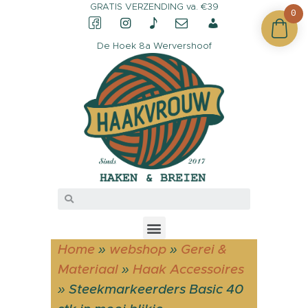
GRATIS VERZENDING va. €39
0
De Hoek 8a Wervershoof
CONTACT &
OPENINGSTIJDEN
OVER HAAKVROUW
MIJN ACCOUNT
Home
»
webshop
»
Gerei &
Materiaal
»
Haak Accessoires
»
Steekmarkeerders Basic 40