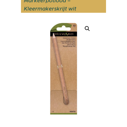
Markeerpotlood –
Kleermakerskrijt wit