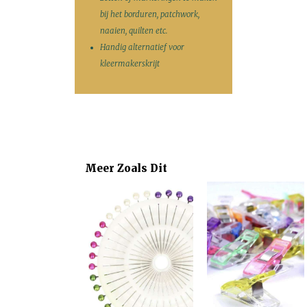
bij het borduren, patchwork,
naaien, quilten etc.
Handig alternatief voor
kleermakerskrijt
Meer Zoals Dit