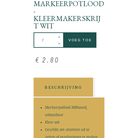
MARKEERPOTLOOD
-
KLEERMAKERSKRIJ
T WIT
VOEG TOE
€
2
.
80
BESCHRIJVING
Markeerpotlood Milkward,
uitwasbaar
Kleur wit
Geschikt om stramien uit te
zetten of markeringen te maken