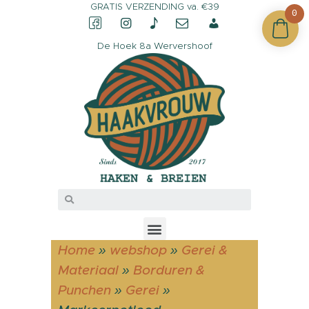
GRATIS VERZENDING va. €39
0
De Hoek 8a Wervershoof
CONTACT &
OPENINGSTIJDEN
OVER HAAKVROUW
MIJN ACCOUNT
Home
»
webshop
»
Gerei &
Materiaal
»
Borduren &
Punchen
»
Gerei
»