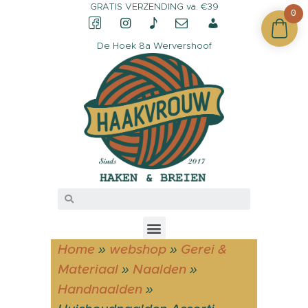
GRATIS VERZENDING va. €39
0
De Hoek 8a Wervershoof
CONTACT &
OPENINGSTIJDEN
OVER HAAKVROUW
MIJN ACCOUNT
Home
»
webshop
»
Gerei &
Materiaal
»
Naalden
»
Handnaalden
»