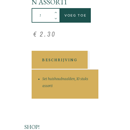
N ASSORTI
VOEG TOE
€
2
.
30
BESCHRIJVING
Set huishoudnaalden, 10 stuks
assorti
SHOP!