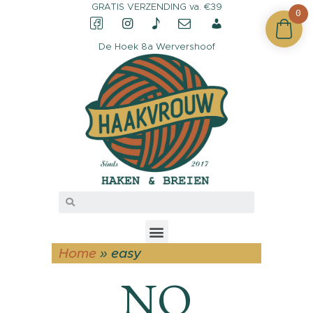
GRATIS VERZENDING va. €39
0
De Hoek 8a Wervershoof
CONTACT &
OPENINGSTIJDEN
OVER HAAKVROUW
MIJN ACCOUNT
Home
»
easy
NO