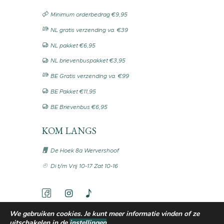
Minimum orderbedrag €9,95
NL gratis verzending va. €39
NL pakket €6,95
NL brievenbuspakket €3,95
BE Gratis verzending va. €99
BE Pakket €11,95
BE Brievenbus €6,95
KOM LANGS
De Hoek 8a Wervershoof
Di t/m Vrij 10-17 Zat 10-16
We gebruiken cookies. Je kunt meer informatie vinden of ze
uitschakelen in de
instellingen
.