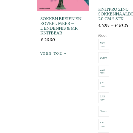
KNITPRO ZING
SOKKENNAALD
SOKKEN BREIEN EN
20 CM 5 STK
ZOVEEL MEER –
€
7
.
95
–
€
10
.
25
DENDENNIS & MR.
KNITBEAR
Maat
€
20
.
00
1.50
mm
VOEG TOE
2 mm
2.25
mm
2.5
mm
2.75
mm
3 mm
3.5
mm