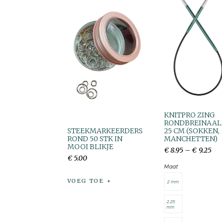
KNITPRO ZING
RONDBREINAAL
STEEKMARKEERDERS
25 CM (SOKKEN,
ROND 50 STK IN
MANCHETTEN)
MOOI BLIKJE
€
8
.
95
–
€
9
.
25
€
5
.
00
Maat
VOEG TOE
2 mm
2.25
mm