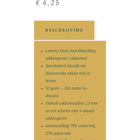
€
4
.
25
BESCHRIJVING
Lammy Yarns Sock Bling Bling
sokkengaren / sokkenwol
Sprankelend draadje om
betoverende sokken mee te
breien
50 gram – 200 meter (4-
draads)
Gebruik sokkennaalden 2.5 mm
en een schema voor 4-draads
sokkengaren
Samenstelling: 75% scheerwol,
25% polyamide