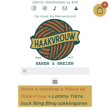
GRATIS VERZENDING va. €39
0
De Hoek 8a Wervershoof
CONTACT &
OPENINGSTIJDEN
OVER HAAKVROUW
MIJN ACCOUNT
Home
»
webshop
»
Nieuw bij
Haakvrouw
»
Lammy Yarns
Sock Bling Bling sokkengaren