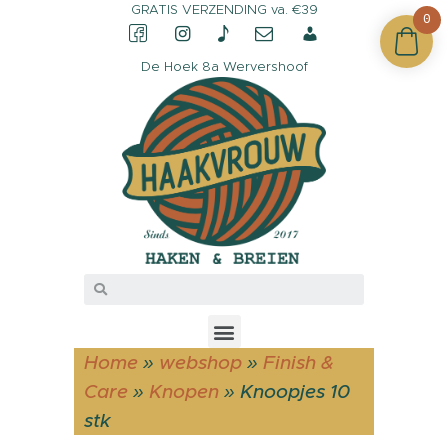
GRATIS VERZENDING va. €39
0
De Hoek 8a Wervershoof
CONTACT &
OPENINGSTIJDEN
OVER HAAKVROUW
MIJN ACCOUNT
Home
»
webshop
»
Finish &
Care
»
Knopen
»
Knoopjes 10
stk