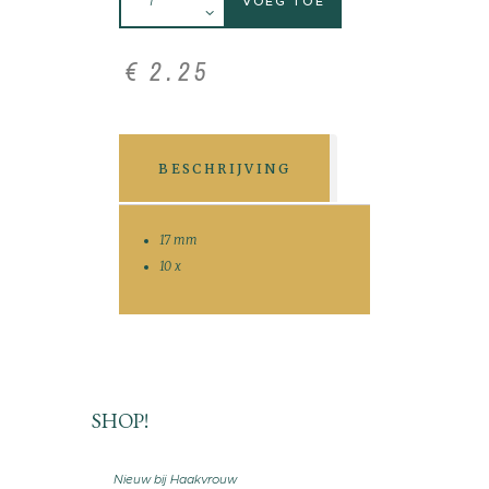
VOEG TOE
€
2
.
25
BESCHRIJVING
17 mm
10 x
SHOP!
Nieuw bij Haakvrouw