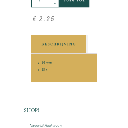
VOEG TOE
€
2
.
25
BESCHRIJVING
15 mm
10 x
SHOP!
Nieuw bij Haakvrouw