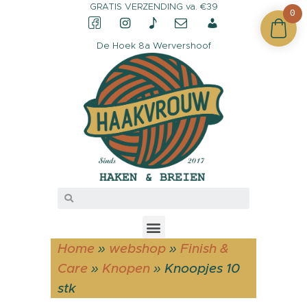
GRATIS VERZENDING va. €39
0
De Hoek 8a Wervershoof
CONTACT &
OPENINGSTIJDEN
OVER HAAKVROUW
MIJN ACCOUNT
Home
»
webshop
»
Finish &
Care
»
Knopen
»
Knoopjes 10
stk