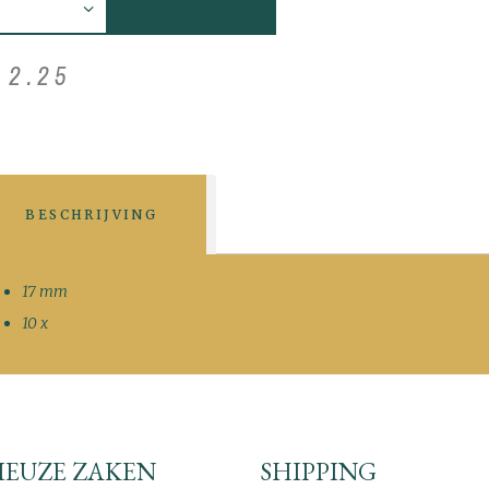
€
2
.
25
BESCHRIJVING
17 mm
10 x
IEUZE ZAKEN
SHIPPING