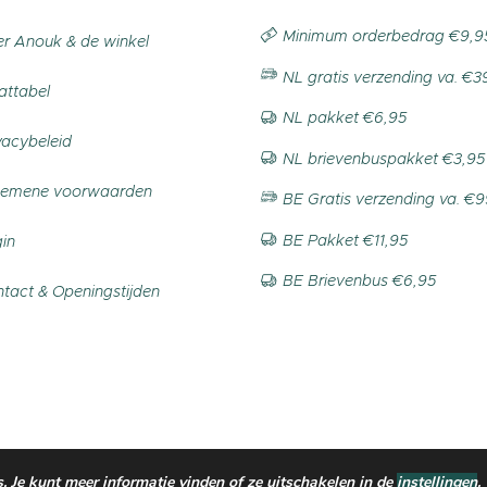
Minimum orderbedrag €9,9
r Anouk & de winkel
NL gratis verzending va. €3
ttabel
NL pakket €6,95
vacybeleid
NL brievenbuspakket €3,95
gemene voorwaarden
BE Gratis verzending va. €
BE Pakket €11,95
in
BE Brievenbus €6,95
tact & Openingstijden
 Je kunt meer informatie vinden of ze uitschakelen in de
instellingen
.