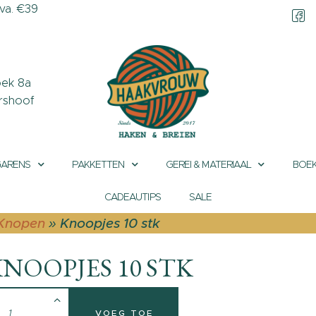
a. €39
CONTACT &
OPENINGSTIJDEN
OVER HAAKVROUW
ek 8a
rshoof
MIJN ACCOUNT
GARENS
PAKKETTEN
GEREI & MATERIAAL
BOEK
CADEAUTIPS
SALE
Knopen
»
Knoopjes 10 stk
NOOPJES 10 STK
VOEG TOE