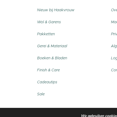
Nieuw bij Haakvrouw
Ove
Wol & Garens
Maa
Pakketten
Pri
Gerei & Materiaal
Al
Boeken & Bladen
Log
Finish & Care
Con
Cadeautips
Sale
We gebruiken cookies.