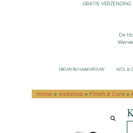
GRATIS VERZENDING v
De Ho
Werve
NIEUW BIJ HAAKVROUW
WOL & 
Home
»
webshop
»
Finish & Care
»
K