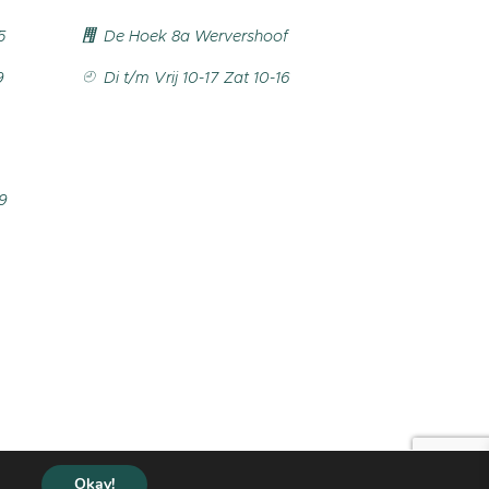
5
De Hoek 8a Wervershoof
9
Di t/m Vrij 10-17 Zat 10-16
99
Copyright © by
Haakvrouw
2020-
Okay!