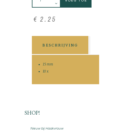
VOEG TOE
€
2
.
25
BESCHRIJVING
15 mm
10 x
SHOP!
Nieuw bij Haakvrouw