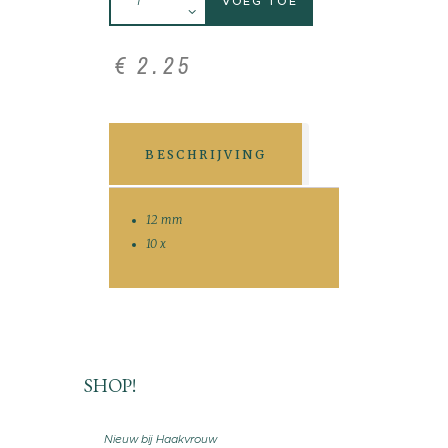
VOEG TOE
€
2
.
25
BESCHRIJVING
12 mm
10 x
SHOP!
Nieuw bij Haakvrouw