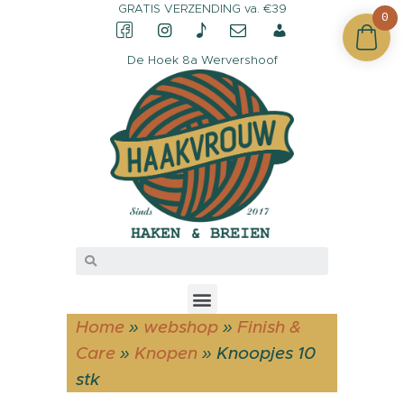
GRATIS VERZENDING va. €39
0
De Hoek 8a Wervershoof
CONTACT &
OPENINGSTIJDEN
OVER HAAKVROUW
MIJN ACCOUNT
Home
»
webshop
»
Finish &
Care
»
Knopen
»
Knoopjes 10
stk