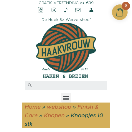
GRATIS VERZENDING va. €39
0
De Hoek 8a Wervershoof
CONTACT &
OPENINGSTIJDEN
OVER HAAKVROUW
MIJN ACCOUNT
Home
»
webshop
»
Finish &
Care
»
Knopen
»
Knoopjes 10
stk