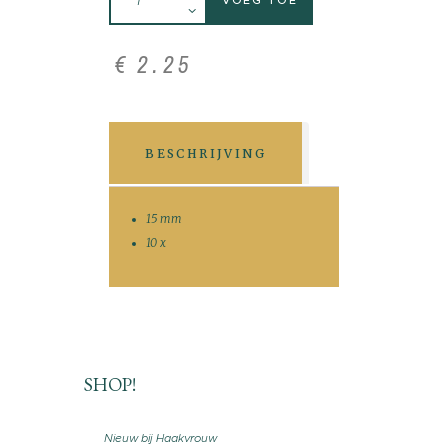
VOEG TOE
€
2
.
25
BESCHRIJVING
15 mm
10 x
SHOP!
Nieuw bij Haakvrouw