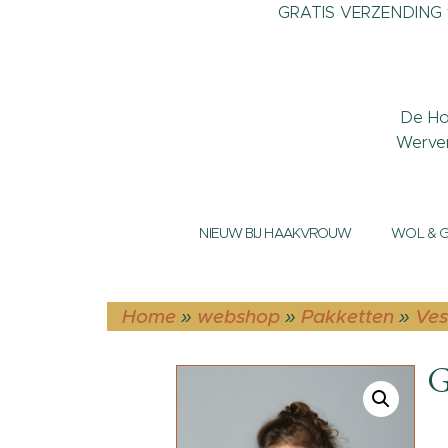
GRATIS VERZENDING v
De Ho
Werve
NIEUW BIJ HAAKVROUW
WOL & 
Home
»
webshop
»
Pakketten
»
Ves