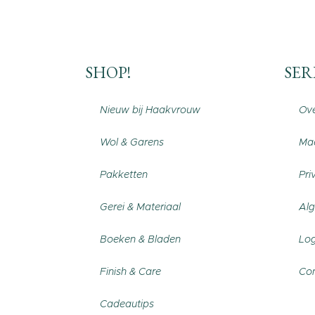
SHOP!
SER
Nieuw bij Haakvrouw
Ove
Wol & Garens
Maa
Pakketten
Pri
Gerei & Materiaal
Al
Boeken & Bladen
Log
Finish & Care
Con
Cadeautips