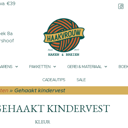
a. €39
CONTACT &
OPENINGSTIJDEN
OVER HAAKVROUW
ek 8a
rshoof
MIJN ACCOUNT
GARENS
PAKKETTEN
GEREI & MATERIAAL
BOEK
CADEAUTIPS
SALE
ten
»
Gehaakt kindervest
GEHAAKT KINDERVEST
KLEUR