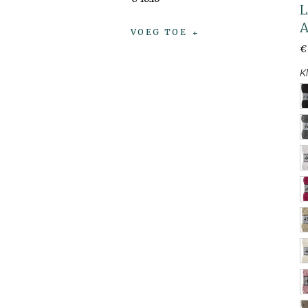
A
VOEG TOE
€
K