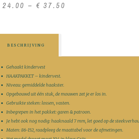
€
24
.
00
–
€
37
.
50
BESCHRIJVING
Gehaakt kindervest
HAAKPAKKET – kindervest.
Niveau: gemiddelde haakster.
Opgebouwd uit één stuk, de mouwen zet je er los in.
Gebruikte steken: lossen, vasten.
Inbegrepen in het pakket: garen & patroon.
Je hebt ook nog nodig: haaknaald 7 mm, let goed op de steekverho
Maten: 86-152, raadpleeg de maattabel voor de afmetingen.
Het model draagt maat 104 in kleur Grijs.