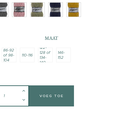
MAAT
122-
86-92
128 of
146-
of 98-
110-116
134-
152
104
140
VOEG TOE