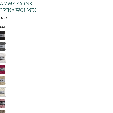
LAMMY YARNS
LPINA WOLMIX
4
.
25
leur