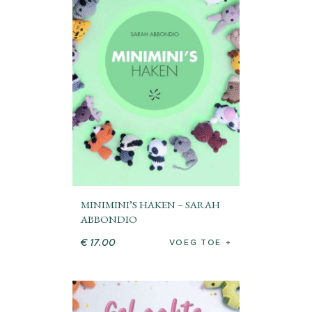
MINIMINI’S HAKEN – SARAH
ABBONDIO
€
17
.
00
VOEG TOE