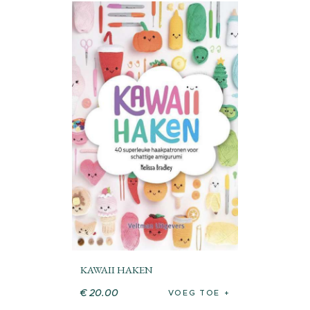
KAWAII HAKEN
€
20
.
00
VOEG TOE