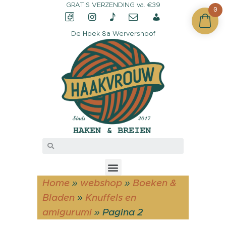
GRATIS VERZENDING va. €39
0
De Hoek 8a Wervershoof
CONTACT &
OPENINGSTIJDEN
OVER HAAKVROUW
MIJN ACCOUNT
Home
»
webshop
»
Boeken &
Bladen
»
Knuffels en
amigurumi
»
Pagina 2