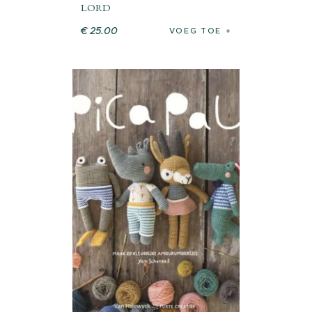
LORD
€
25
.
00
VOEG TOE