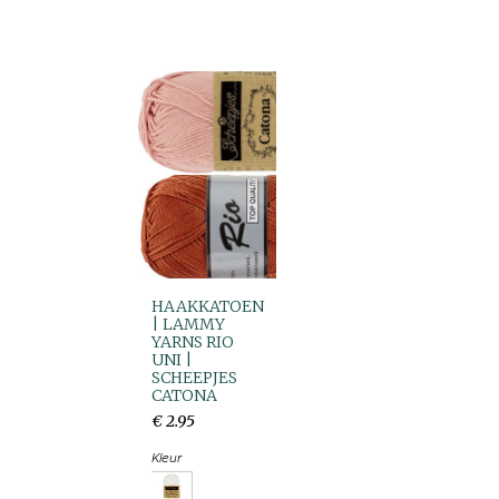
HAAKKATOEN
| LAMMY
YARNS RIO
UNI |
SCHEEPJES
CATONA
€
2
.
95
Kleur