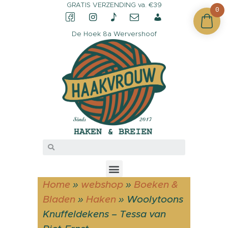
GRATIS VERZENDING va. €39
0
De Hoek 8a Wervershoof
CONTACT &
OPENINGSTIJDEN
OVER HAAKVROUW
MIJN ACCOUNT
Home
»
webshop
»
Boeken &
Bladen
»
Haken
»
Woolytoons
Knuffeldekens – Tessa van