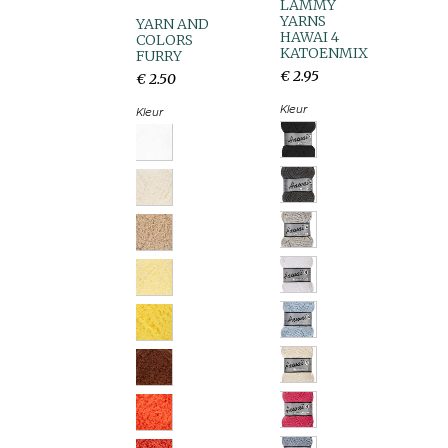
LAMMY
YARNS
YARN AND
HAWAI 4
COLORS
KATOENMIX
FURRY
€
2
.
95
€
2
.
50
Kleur
Kleur