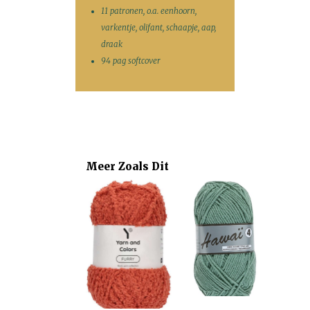
11 patronen, o.a. eenhoorn,
varkentje, olifant, schaapje, aap,
draak
94 pag softcover
Meer Zoals Dit