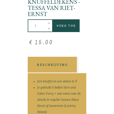
KNUFFELDEKENS -
TESSA VAN RIET-
ERNST
VOEG TOE
€
15
.
00
BESCHRIJVING
Een knuffel en een deken in 1!
Je gebruikt 6 bollen Yarn and
Colors Furry + wat extra voor de
details in regulier katoen (Must
Have) of katoenmix (Lammy
Hawai).