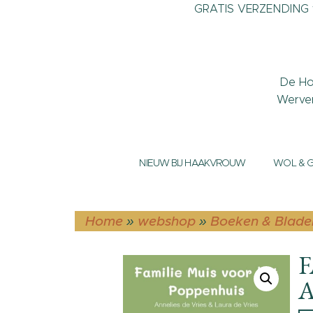
GRATIS VERZENDING v
De Ho
Werve
NIEUW BIJ HAAKVROUW
WOL & 
Home
»
webshop
»
Boeken & Blade
F
A