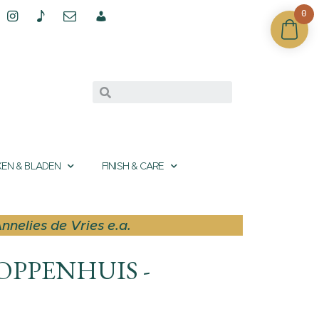
0
EN & BLADEN
FINISH & CARE
nnelies de Vries e.a.
OPPENHUIS -