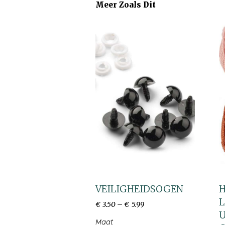
Meer Zoals Dit
VEILIGHEIDSOGEN
H
L
€
3
.
50
–
€
5
.
99
U
Maat