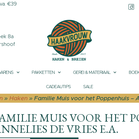
a. €39
CONTACT &
OPENINGSTIJDEN
OVER HAAKVROUW
ek 8a
rshoof
MIJN ACCOUNT
GARENS
PAKKETTEN
GEREI & MATERIAAL
BOEK
CADEAUTIPS
SALE
n
»
Haken
»
Familie Muis voor het Poppenhuis – A
AMILIE MUIS VOOR HET P
NNELIES DE VRIES E.A.