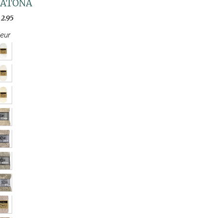
CATONA
2
.
95
leur