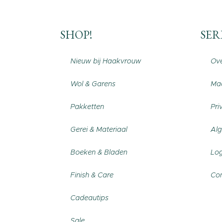
SHOP!
SER
Nieuw bij Haakvrouw
Ove
Wol & Garens
Maa
Pakketten
Pri
Gerei & Materiaal
Al
Boeken & Bladen
Log
Finish & Care
Con
Cadeautips
Sale