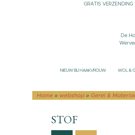
GRATIS VERZENDING v
De Ho
Werve
NIEUW BIJ HAAKVROUW
WOL & 
Home
»
webshop
»
Gerei & Materia
STOF