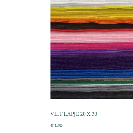
VILT LAPJE 20 X 30
€
1
.
50