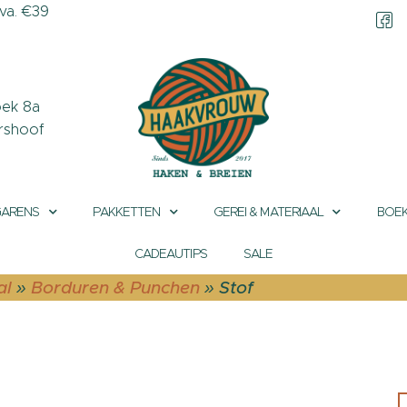
a. €39
CONTACT &
OPENINGSTIJDEN
OVER HAAKVROUW
ek 8a
rshoof
MIJN ACCOUNT
GARENS
PAKKETTEN
GEREI & MATERIAAL
BOEK
CADEAUTIPS
SALE
al
»
Borduren & Punchen
»
Stof