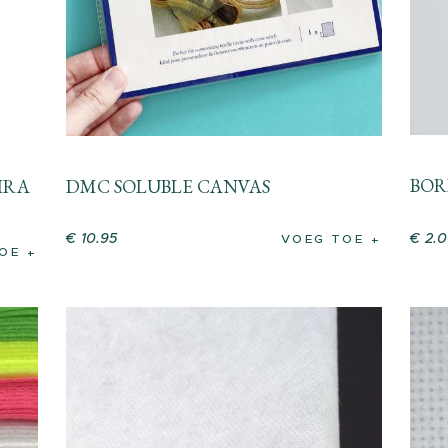
BOR
IRA
DMC SOLUBLE CANVAS
€
2
.
0
€
10
.
95
VOEG TOE
OE