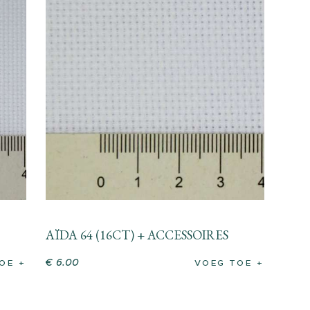
AÏDA 64 (16CT) + ACCESSOIRES
€
6
.
00
OE
VOEG TOE