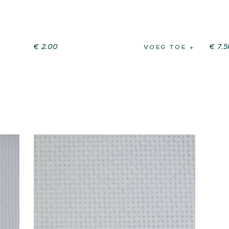
€
2
.
00
€
7
.
5
VOEG TOE