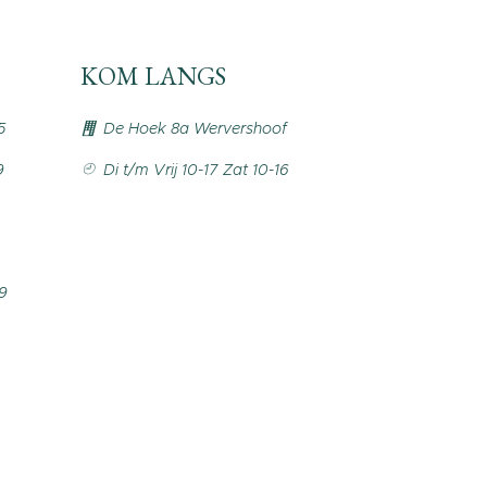
KOM LANGS
5
De Hoek 8a Wervershoof
9
Di t/m Vrij 10-17 Zat 10-16
99