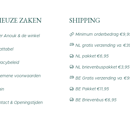
IEUZE ZAKEN
SHIPPING
Minimum orderbedrag €9,9
r Anouk & de winkel
NL gratis verzending va. €3
ttabel
NL pakket €6,95
vacybeleid
NL brievenbuspakket €3,95
gemene voorwaarden
BE Gratis verzending va. €
BE Pakket €11,95
in
BE Brievenbus €6,95
tact & Openingstijden