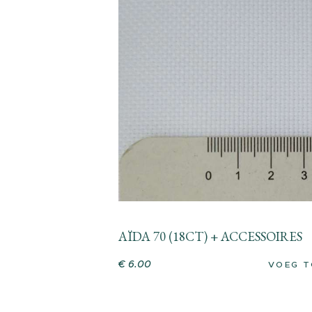
AÏDA 70 (18CT) + ACCESSOIRES
€
6
.
00
VOEG T