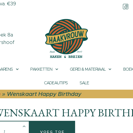
a. €39
CONTACT &
OPENINGSTIJDEN
OVER HAAKVROUW
ek 8a
rshoof
MIJN ACCOUNT
GARENS
PAKKETTEN
GEREI & MATERIAAL
BOEK
CADEAUTIPS
SALE
n
»
Wenskaart Happy Birthday
WENSKAART HAPPY BIRTH
VOEG TOE