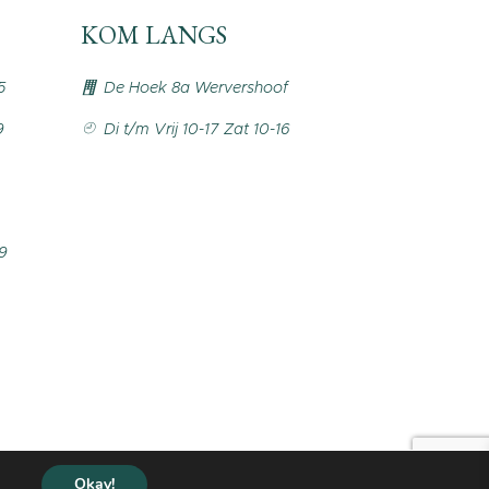
KOM LANGS
5
De Hoek 8a Wervershoof
9
Di t/m Vrij 10-17 Zat 10-16
99
Okay!