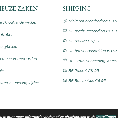
IEUZE ZAKEN
SHIPPING
Minimum orderbedrag €9,9
r Anouk & de winkel
NL gratis verzending va. €3
ttabel
NL pakket €6,95
vacybeleid
NL brievenbuspakket €3,95
gemene voorwaarden
BE Gratis verzending va. €
BE Pakket €11,95
in
BE Brievenbus €6,95
tact & Openingstijden
 Je kunt meer informatie vinden of ze uitschakelen in de
instellingen
.