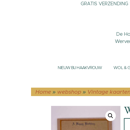
GRATIS VERZENDING v
De Ho
Werve
NIEUW BIJ HAAKVROUW
WOL & 
Home
»
webshop
»
Vintage kaarte