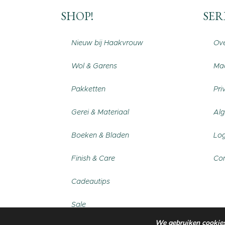
SHOP!
SER
Nieuw bij Haakvrouw
Ove
Wol & Garens
Maa
Pakketten
Pri
Gerei & Materiaal
Al
Boeken & Bladen
Log
Finish & Care
Con
Cadeautips
Sale
We gebruiken cookies.