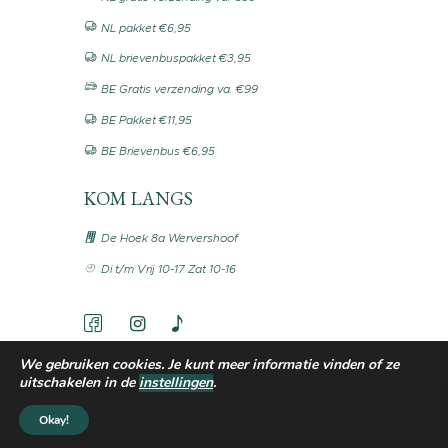
NL pakket €6,95
NL brievenbuspakket €3,95
BE Gratis verzending va. €99
BE Pakket €11,95
BE Brievenbus €6,95
KOM LANGS
De Hoek 8a Wervershoof
Di t/m Vrij 10-17 Zat 10-16
We gebruiken cookies. Je kunt meer informatie vinden of ze
uitschakelen in de
instellingen
.
Okay!
Copyright © by
Haakvrouw
2020-2026. All rights
reserved.