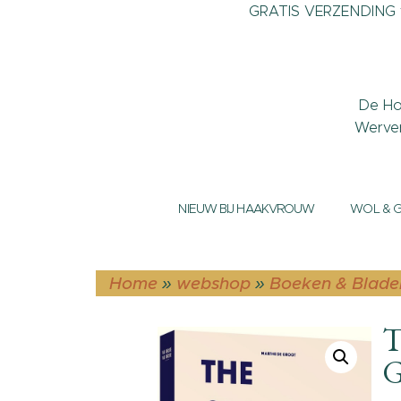
GRATIS VERZENDING v
De Ho
Werve
NIEUW BIJ HAAKVROUW
WOL & 
Home
»
webshop
»
Boeken & Blade