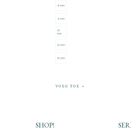
8 mm
9 mm
10
mm
12 mm
15 mm
VOEG TOE
SHOP!
SER