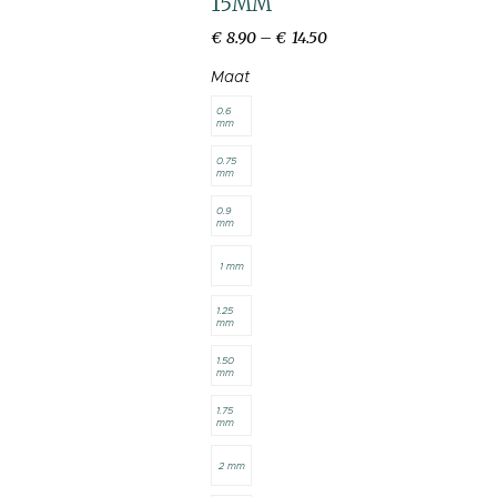
15MM
€
8
.
90
–
€
14
.
50
Maat
0.6
mm
0.75
mm
0.9
mm
1 mm
1.25
mm
1.50
mm
1.75
mm
2 mm