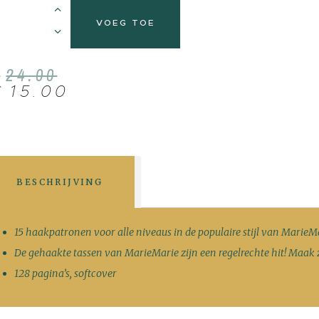
VOEG TOE
€
24
.
00
€
15
.
00
BESCHRIJVING
15 haakpatronen voor alle niveaus in de populaire stijl van MarieM
De gehaakte tassen van MarieMarie zijn een regelrechte hit! Maak z
128 pagina’s, softcover