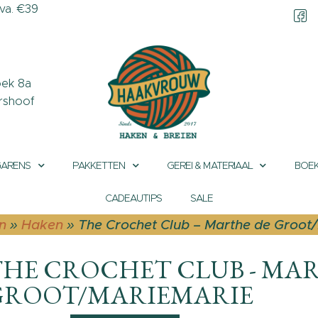
a. €39
CONTACT &
OPENINGSTIJDEN
OVER HAAKVROUW
ek 8a
rshoof
MIJN ACCOUNT
GARENS
PAKKETTEN
GEREI & MATERIAAL
BOEK
CADEAUTIPS
SALE
n
»
Haken
»
The Crochet Club – Marthe de Groot
THE CROCHET CLUB - MA
GROOT/MARIEMARIE