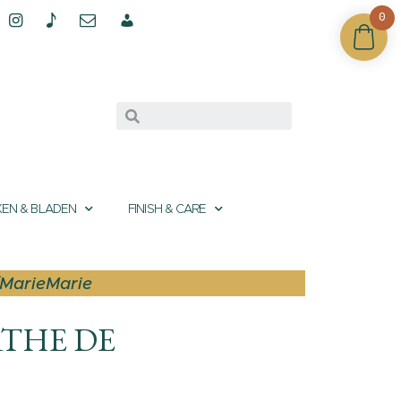
0
EN & BLADEN
FINISH & CARE
/MarieMarie
RTHE DE