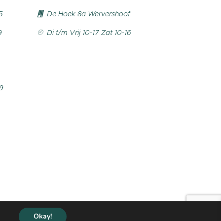
5
De Hoek 8a Wervershoof
9
Di t/m Vrij 10-17 Zat 10-16
99
Copyright © by
Haakvrouw
2020-
Okay!