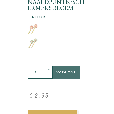
NAALDPUNTBESCH
ERMERS BLOEM
KLEUR
VOEG TOE
€
2
.
95