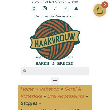
GRATIS VERZENDING va. €39
0
De Hoek 8a Wervershoof
CONTACT &
OPENINGSTIJDEN
OVER HAAKVROUW
MIJN ACCOUNT
Home
»
webshop
»
Gerei &
Materiaal
»
Brei Accessoires
»
Stopjes –