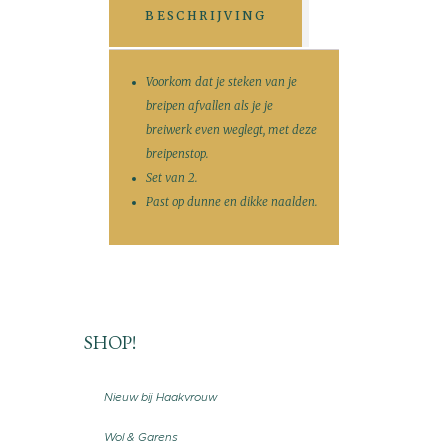
BESCHRIJVING
Voorkom dat je steken van je
breipen afvallen als je je
breiwerk even weglegt, met deze
breipenstop.
Set van 2.
Past op dunne en dikke naalden.
SHOP!
Nieuw bij Haakvrouw
Wol & Garens