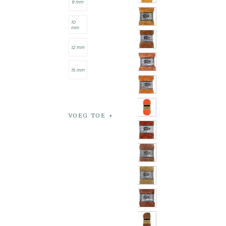
9 mm
10
mm
12 mm
15 mm
VOEG TOE