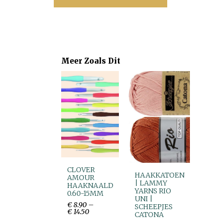
Meer Zoals Dit
CLOVER
HAAKKATOEN
AMOUR
| LAMMY
HAAKNAALD
YARNS RIO
0.60-15MM
UNI |
€
8
.
90
–
SCHEEPJES
€
14
.
50
CATONA