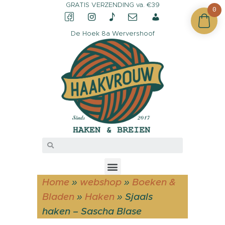
GRATIS VERZENDING va. €39
0
De Hoek 8a Wervershoof
CONTACT &
OPENINGSTIJDEN
OVER HAAKVROUW
MIJN ACCOUNT
Home
»
webshop
»
Boeken &
Bladen
»
Haken
»
Sjaals
haken – Sascha Blase