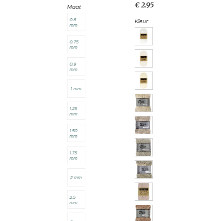
€
2
.
95
Maat
0.6
Kleur
mm
0.75
mm
0.9
mm
1 mm
1.25
mm
1.50
mm
1.75
mm
2 mm
2.5
mm