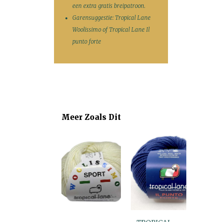
een extra gratis breipatroon.
Garensuggestie: Tropical Lane
Woolissimo of Tropical Lane Il
punto forte
Meer Zoals Dit