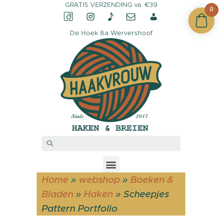
GRATIS VERZENDING va. €39
0
De Hoek 8a Wervershoof
CONTACT &
OPENINGSTIJDEN
OVER HAAKVROUW
MIJN ACCOUNT
Home
»
webshop
»
Boeken &
Bladen
»
Haken
»
Scheepjes
Pattern Portfolio