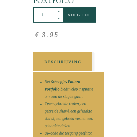
PORTFOLIO
VOEG TOE
€
3
.
95
BESCHRIJVING
Het
Scheepjes Pattern
Portfolio
biedt volop inspiratie
om aan de slag te gaan.
Twee gebreide truien, een
gebreide shawl, een gehaakte
shawl, een gebreid vest en een
gehaakte deken
QR-code die toegang geeft tot