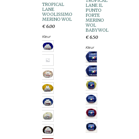
TROPICAL
TROPICAL
LANE IL
LANE
PUNTO
WOOLISSIMO
FORTE
MERINO WOL
MERINO
WOL
€
6
.
00
BABYWOL
Kleur
€
6
.
50
Kleur