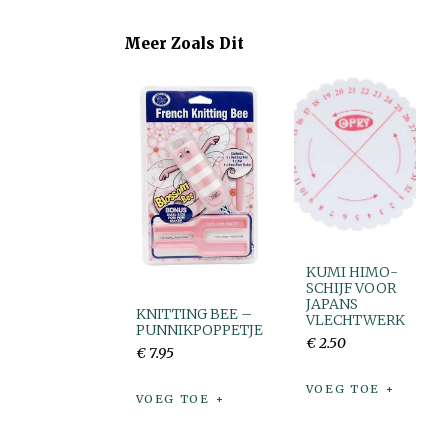
Meer Zoals Dit
KUMI HIMO-
SCHIJF VOOR
JAPANS
KNITTING BEE –
VLECHTWERK
PUNNIKPOPPETJE
€
2
.
50
€
7
.
95
VOEG TOE
VOEG TOE