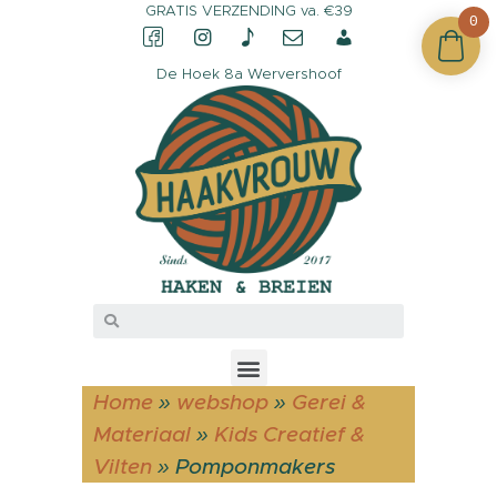
GRATIS VERZENDING va. €39
0
De Hoek 8a Wervershoof
CONTACT &
OPENINGSTIJDEN
OVER HAAKVROUW
MIJN ACCOUNT
Home
»
webshop
»
Gerei &
Materiaal
»
Kids Creatief &
Vilten
»
Pomponmakers