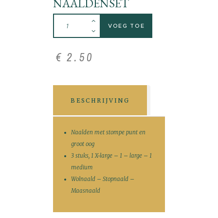
NAALDENSET
VOEG TOE
€
2
.
50
BESCHRIJVING
Naalden met stompe punt en
groot oog
3 stuks, 1 X-large – 1 – large – 1
medium
Wolnaald – Stopnaald –
Maasnaald