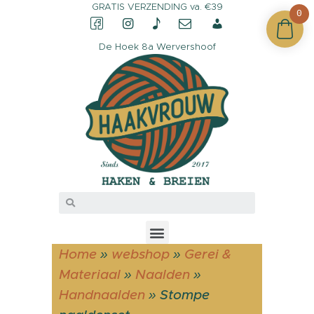
GRATIS VERZENDING va. €39
0
De Hoek 8a Wervershoof
CONTACT &
OPENINGSTIJDEN
OVER HAAKVROUW
MIJN ACCOUNT
Home
»
webshop
»
Gerei &
Materiaal
»
Naalden
»
Handnaalden
»
Stompe