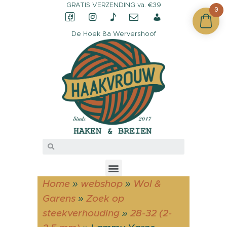
GRATIS VERZENDING va. €39
0
De Hoek 8a Wervershoof
CONTACT &
OPENINGSTIJDEN
OVER HAAKVROUW
MIJN ACCOUNT
Home
»
webshop
»
Wol &
Garens
»
Zoek op
steekverhouding
»
28-32 (2-