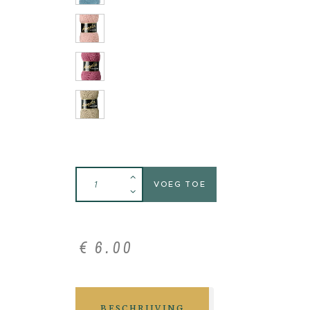
VOEG TOE
€
6
.
00
BESCHRIJVING