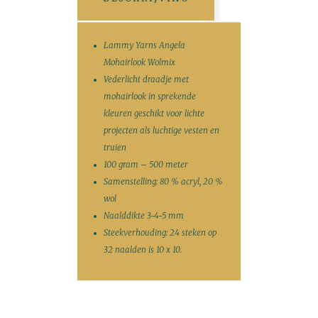
Lammy Yarns Angela
Mohairlook Wolmix
Vederlicht draadje met
mohairlook in sprekende
kleuren geschikt voor lichte
projecten als luchtige vesten en
truien
100 gram – 500 meter
Samenstelling: 80 % acryl, 20 %
wol
Naalddikte 3-4-5 mm
Steekverhouding: 24 steken op
32 naalden is 10 x 10.