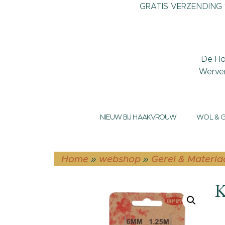
GRATIS VERZENDING v
De Ho
Werve
NIEUW BIJ HAAKVROUW
WOL & 
Home
»
webshop
»
Gerei & Materia