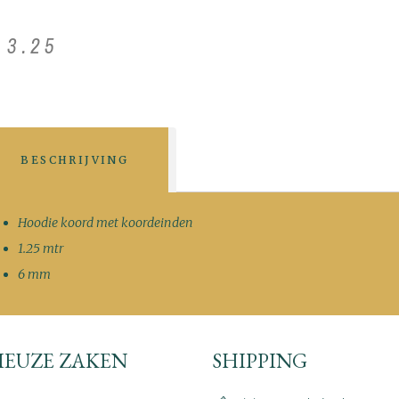
€
3
.
25
BESCHRIJVING
Hoodie koord met koordeinden
1.25 mtr
6 mm
IEUZE ZAKEN
SHIPPING