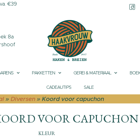
a. €39
CONTACT &
OPENINGSTIJDEN
OVER HAAKVROUW
ek 8a
rshoof
MIJN ACCOUNT
GARENS
PAKKETTEN
GEREI & MATERIAAL
BOEK
CADEAUTIPS
SALE
al
»
Diversen
»
Koord voor capuchon
KOORD VOOR CAPUCHON
KLEUR