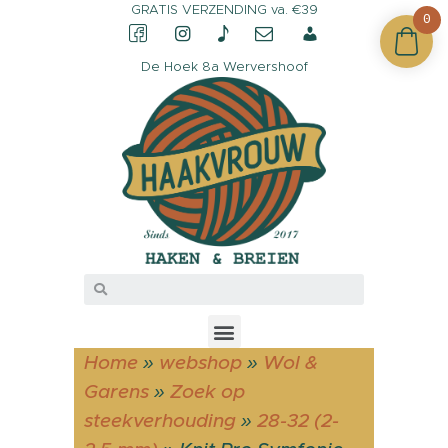
GRATIS VERZENDING va. €39
0
De Hoek 8a Wervershoof
CONTACT &
OPENINGSTIJDEN
OVER HAAKVROUW
MIJN ACCOUNT
Home
»
webshop
»
Wol &
Garens
»
Zoek op
steekverhouding
»
28-32 (2-