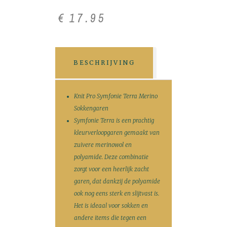
€
17
.
95
BESCHRIJVING
Knit Pro Symfonie Terra Merino
Sokkengaren
Symfonie Terra is een prachtig
kleurverloopgaren gemaakt van
zuivere merinowol en
polyamide. Deze combinatie
zorgt voor een heerlijk zacht
garen, dat dankzij de polyamide
ook nog eens sterk en slijtvast is.
Het is ideaal voor sokken en
andere items die tegen een