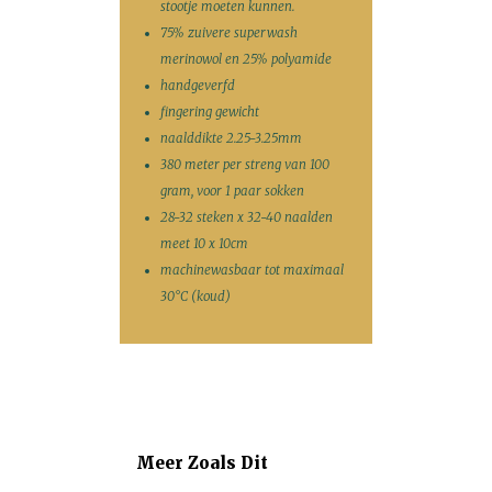
stootje moeten kunnen.
75% zuivere superwash
merinowol en 25% polyamide
handgeverfd
fingering gewicht
naalddikte 2.25-3.25mm
380 meter per streng van 100
gram, voor 1 paar sokken
28-32 steken x 32-40 naalden
meet 10 x 10cm
machinewasbaar tot maximaal
30°C (koud)
Meer Zoals Dit