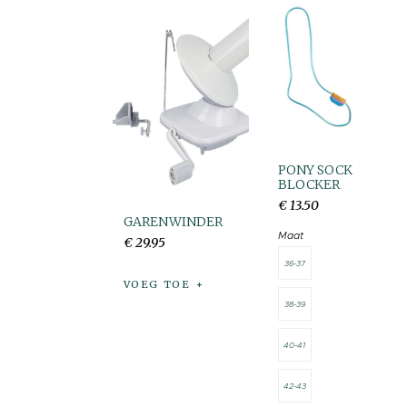
PONY SOCK
BLOCKER
€
13
.
50
GARENWINDER
Maat
€
29
.
95
36-37
VOEG TOE
38-39
40-41
42-43