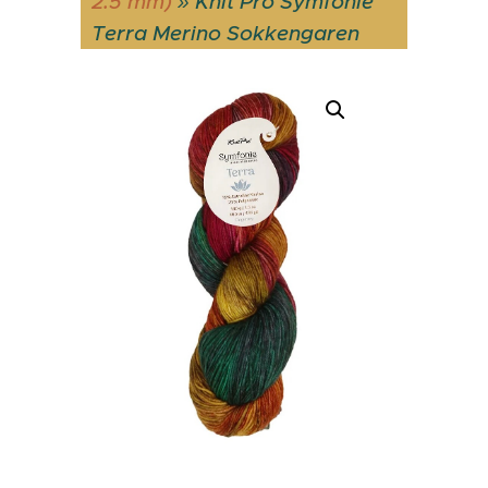
2.5 mm)
»
Knit Pro Symfonie
Terra Merino Sokkengaren