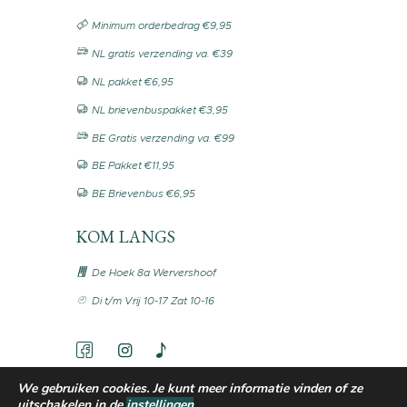
Minimum orderbedrag €9,95
NL gratis verzending va. €39
NL pakket €6,95
NL brievenbuspakket €3,95
BE Gratis verzending va. €99
BE Pakket €11,95
BE Brievenbus €6,95
KOM LANGS
De Hoek 8a Wervershoof
Di t/m Vrij 10-17 Zat 10-16
We gebruiken cookies. Je kunt meer informatie vinden of ze
uitschakelen in de
instellingen
.