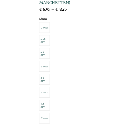
MANCHETTEN)
€
8
.
95
–
€
9
.
25
Maat
2 mm
2.25
mm
2.5
mm
3 mm
3.5
mm
4 mm
4.5
mm
5 mm