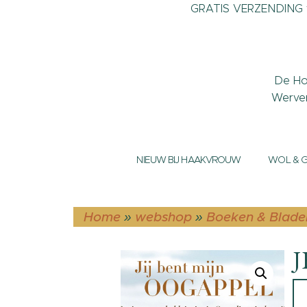
GRATIS VERZENDING v
De Ho
Werve
NIEUW BIJ HAAKVROUW
WOL & 
Home
»
webshop
»
Boeken & Blade
J