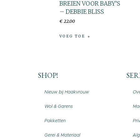
BREIEN VOOR BABY’S
– DEBBIE BLISS
€
22
.
00
VOEG TOE
SHOP!
SER
Nieuw bij Haakvrouw
Ove
Wol & Garens
Maa
Pakketten
Pri
Gerei & Materiaal
Al