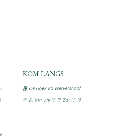
KOM LANGS
5
De Hoek 8a Wervershoof
9
Di t/m Vrij 10-17 Zat 10-16
99