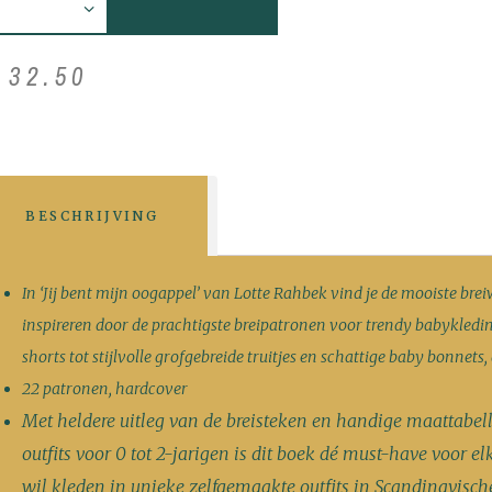
€
32
.
50
BESCHRIJVING
In ‘Jij bent mijn oogappel’ van Lotte Rahbek vind je de mooiste bre
inspireren door de prachtigste breipatronen voor trendy babykled
shorts tot stijlvolle grofgebreide truitjes en schattige baby bonnets,
22 patronen, hardcover
Met heldere uitleg van de breisteken en handige maattabel
outfits voor 0 tot 2-jarigen is dit boek dé must-have voor e
wil kleden in unieke zelfgemaakte outfits in Scandinavische 