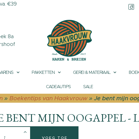
a. €39
CONTACT &
OPENINGSTIJDEN
OVER HAAKVROUW
ek 8a
rshoof
MIJN ACCOUNT
GARENS
PAKKETTEN
GEREI & MATERIAAL
BOEK
CADEAUTIPS
SALE
n
»
Boekentips van Haakvrouw
»
Je bent mijn oo
E BENT MIJN OOGAPPEL -
VOEG TOE