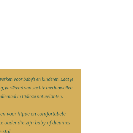
iwerken voor baby’s en kinderen. Laat je
ing, variërend van zachte merinowollen
 allemaal in tijdloze natureltinten.
len voor hippe en comfortabele
lke ouder die zijn baby of dreumes
stijl.