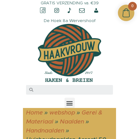
GRATIS VERZENDING va. €39
0
De Hoek 8a Wervershoof
CONTACT &
OPENINGSTIJDEN
OVER HAAKVROUW
MIJN ACCOUNT
Home
»
webshop
»
Gerei &
Materiaal
»
Naalden
»
Handnaalden
»