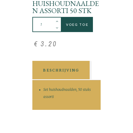
HUISHOUDNAALDE
N ASSORTI 50 STK
VOEG TOE
€
3
.
20
BESCHRIJVING
Set huishoudnaalden, 50 stuks
assorti