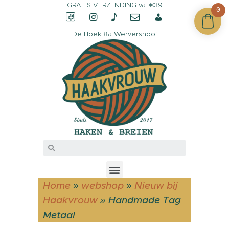
GRATIS VERZENDING va. €39
0
De Hoek 8a Wervershoof
CONTACT &
OPENINGSTIJDEN
OVER HAAKVROUW
MIJN ACCOUNT
Home
»
webshop
»
Nieuw bij
Haakvrouw
»
Handmade Tag
Metaal