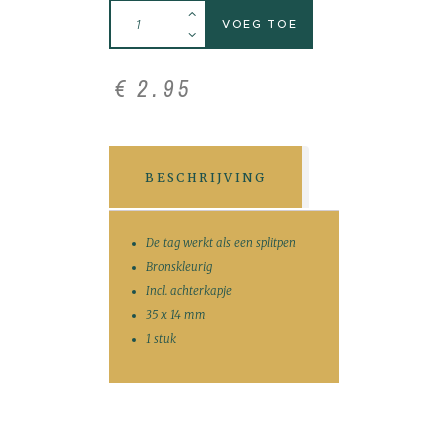
VOEG TOE
€
2
.
95
BESCHRIJVING
De tag werkt als een splitpen
Bronskleurig
Incl. achterkapje
35 x 14 mm
1 stuk