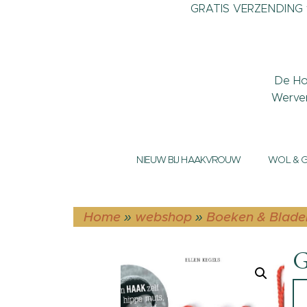
GRATIS VERZENDING v
De Ho
Werve
NIEUW BIJ HAAKVROUW
WOL & 
Home
»
webshop
»
Boeken & Blade
G