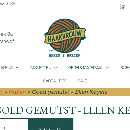
a. €39
CONTACT &
OPENINGSTIJDEN
OVER HAAKVROUW
ek 8a
rshoof
MIJN ACCOUNT
GARENS
PAKKETTEN
GEREI & MATERIAAL
BOEK
CADEAUTIPS
SALE
n
»
Haken
»
Goed gemutst – Ellen Kegels
OED GEMUTST - ELLEN K
VOEG TOE