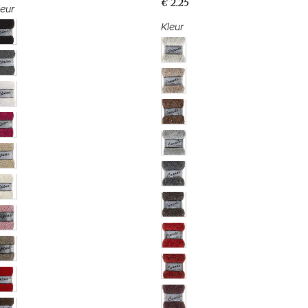
€
2
.
25
leur
Kleur