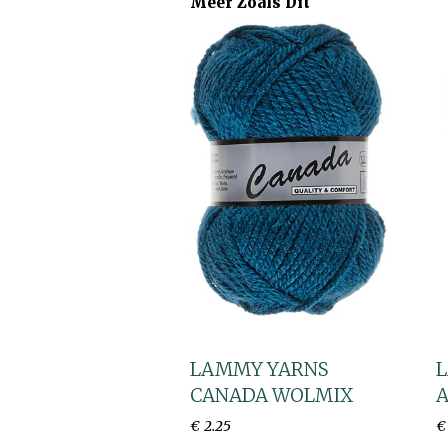
Meer Zoals Dit
LAMMY YARNS
CANADA WOLMIX
A
€
2
.
25
€