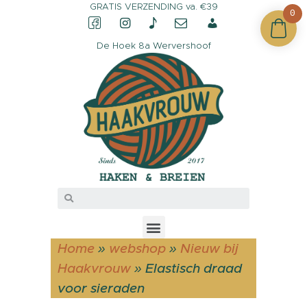
GRATIS VERZENDING va. €39
0
De Hoek 8a Wervershoof
CONTACT &
OPENINGSTIJDEN
OVER HAAKVROUW
MIJN ACCOUNT
Home
»
webshop
»
Nieuw bij
Haakvrouw
»
Elastisch draad
voor sieraden