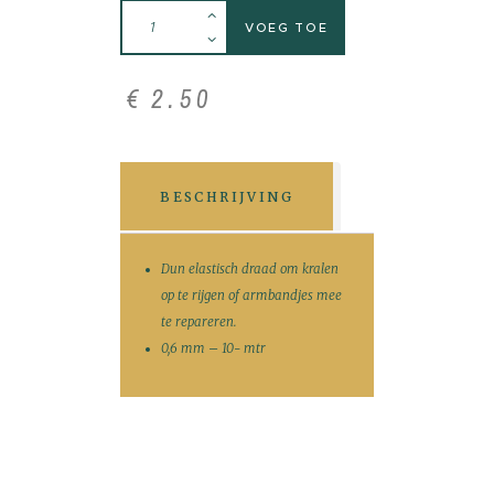
VOEG TOE
€
2
.
50
BESCHRIJVING
Dun elastisch draad om kralen
op te rijgen of armbandjes mee
te repareren.
0,6 mm – 10- mtr