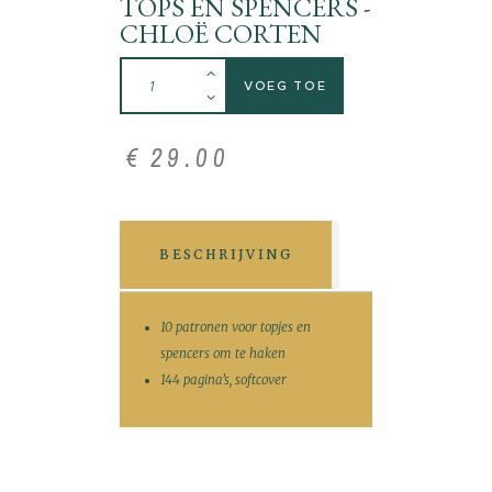
TOPS EN SPENCERS -
CHLOË CORTEN
VOEG TOE
€
29
.
00
BESCHRIJVING
10 patronen voor topjes en
spencers om te haken
144 pagina’s, softcover