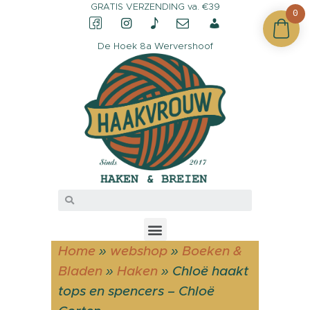
GRATIS VERZENDING va. €39
0
De Hoek 8a Wervershoof
CONTACT &
OPENINGSTIJDEN
OVER HAAKVROUW
MIJN ACCOUNT
Home
»
webshop
»
Boeken &
Bladen
»
Haken
»
Chloë haakt
tops en spencers – Chloë