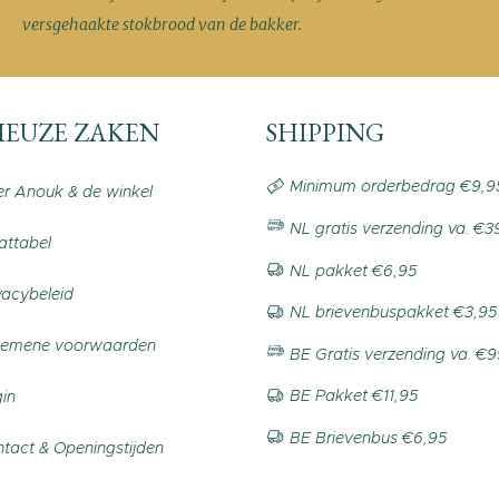
versgehaakte stokbrood van de bakker.
IEUZE ZAKEN
SHIPPING
Minimum orderbedrag €9,9
r Anouk & de winkel
NL gratis verzending va. €3
ttabel
NL pakket €6,95
vacybeleid
NL brievenbuspakket €3,95
gemene voorwaarden
BE Gratis verzending va. €
BE Pakket €11,95
in
BE Brievenbus €6,95
tact & Openingstijden