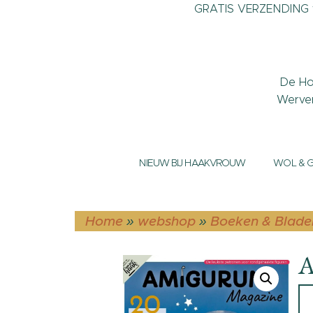
GRATIS VERZENDING v
De Ho
Werve
NIEUW BIJ HAAKVROUW
WOL & 
Home
»
webshop
»
Boeken & Blade