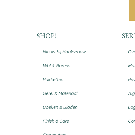
SHOP!
SER
Nieuw bij Haakvrouw
Ove
Wol & Garens
Maa
Pakketten
Pri
Gerei & Materiaal
Al
Boeken & Bladen
Log
Finish & Care
Con