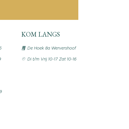
KOM LANGS
5
De Hoek 8a Wervershoof
9
Di t/m Vrij 10-17 Zat 10-16
99