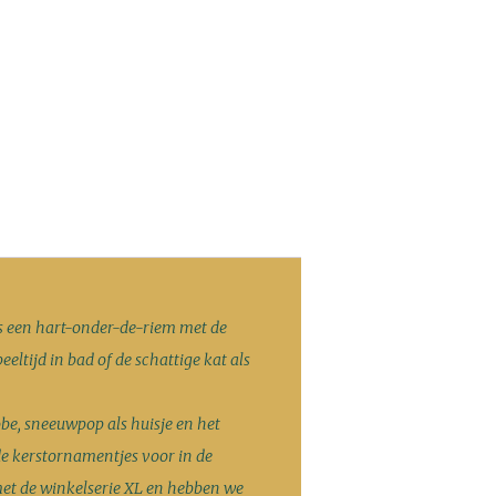
s een hart-onder-de-riem met de
ltijd in bad of de schattige kat als
be, sneeuwpop als huisje en het
de kerstornamentjes voor in de
met de winkelserie XL en hebben we