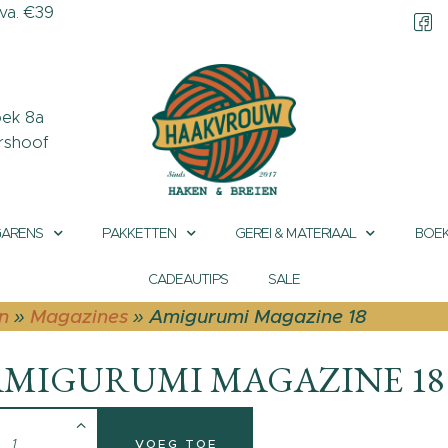
a. €39
CONTACT &
OPENINGSTIJDEN
OVER HAAKVROUW
ek 8a
rshoof
MIJN ACCOUNT
GARENS
PAKKETTEN
GEREI & MATERIAAL
BOEK
CADEAUTIPS
SALE
n
»
Magazines
»
Amigurumi Magazine 18
AMIGURUMI MAGAZINE 18
VOEG TOE